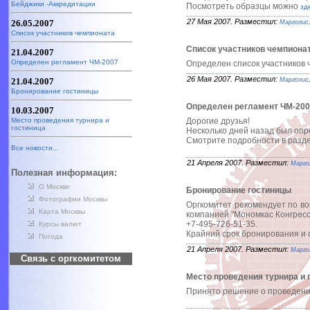
Бейджики -Аккредитации
Посмотреть образцы можно
зде
27 Мая 2007. Разместил:
26.05.2007
Марголис
Список участников чемпионата
Список участников чемпиона
21.04.2007
Определен регламент ЧМ-2007
Определен список участников 
26 Мая 2007. Разместил:
21.04.2007
Марголис
Бронирование гостиницы
Определен регламент ЧМ-20
10.03.2007
Место проведения турнира и
Дорогие друзья!
гостиница
Несколько дней назад был оп
Смотрите подробности в разд
Все новости...
21 Апреля 2007. Разместил:
Марго
Полезная информация:
О Москве
Бронирование гостиницы
Фотографии Москвы
Оргкомитет рекомендует по в
Карта Москвы
компанией "Мономкас Конгресс
+7-495-726-51-35.
Курсы валют
Крайний срок бронирования и 
Погода
21 Апреля 2007. Разместил:
Марго
Связь с оргкомитетом
Место проведения турнира и 
Принято решение о проведении